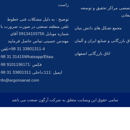
راست
صصی مراکز تحقیق و توسعه
عادن
توضیح : به دلیل مشکلات فنی خطوط
تلفن منطقه صنعتی در صورت ضرورت با
مجمع تشکل های دانش بنیان
شماره موبایل 09134103756 آقای
اق بازرگانی و صنایع ایران و آلمان
مهندس حسینی تماس حاصل فرمایید
33801311-4 31 98+
تلفن :
اتاق بازرگانی اصفهان
31415 31 98+
:Whatsapp/Eitaa
فکس :
9101196171 98+
ایمیل :
111:داخلی 33801311 31 98+
info@argonsanat.com
تمامی حقوق این وبسایت متعلق به شرکت آرگون صنعت می باشد