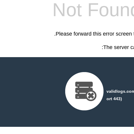
Not Foun
.
Please forward this error screen
The server c
validlogs.co
ort 443)