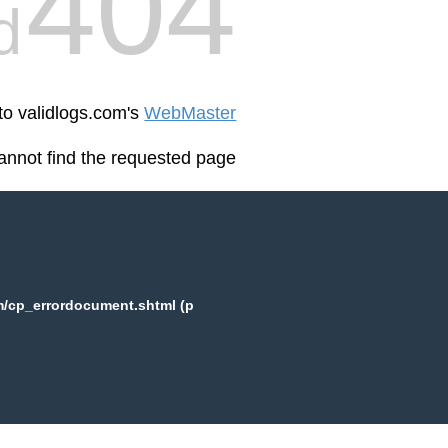
404
d
 to validlogs.com's
WebMaster
annot find the requested page:
m/cp_errordocument.shtml (p